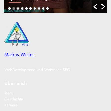
Markus Winter
WebDevelopmend und Webseiten SEO
Über mich
Team
Geschichte
Karriere