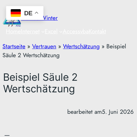
Zum
DE
Inhalt
Markus Winter
springen
Home
Internet
Excel
Access
vba
Kontakt
Startseite
»
Vertrauen
»
Wertschätzung
»
Beispiel
Säule 2 Wertschätzung
Beispiel Säule 2
Wertschätzung
bearbeitet am
5. Juni 2026