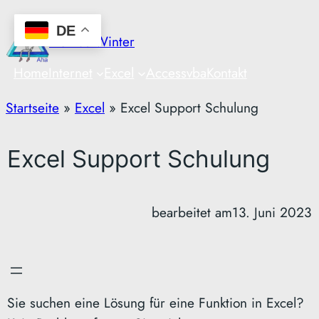
Zum
DE
Inhalt
Markus Winter
springen
Home
Internet
Excel
Access
vba
Kontakt
Startseite
»
Excel
»
Excel Support Schulung
Excel Support Schulung
bearbeitet am
13. Juni 2023
Sie suchen eine Lösung für eine Funktion in Excel?