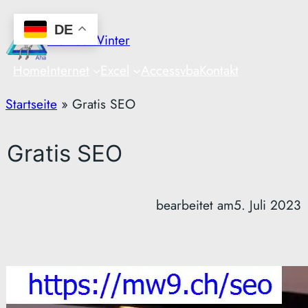
Zum
DE
Inhalt
Markus Winter
springen
Home
Internet
Excel
Access
vba
Kontakt
Startseite
»
Gratis SEO
Gratis SEO
bearbeitet am
5. Juli 2023