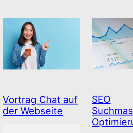
By Markus Winter
/ 13. April 2026
am Fluss Ticino gelegenes
Grotto Ein kleiner Strand
am Fluss Ticino verleitet
zum Baden und danach zu
einem guten Apéro…
Read More
SEO
Vortrag Chat auf
Suchmas
der Webseite
Optimier