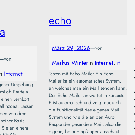
echo
na
März 29, 2026
—
von
—
von
Markus Winter
in
Internet
, 
it
in
Internet
Testen mit Echo Mailer Ein Echo
Mailer ist ein automatisches System,
ngener Umgebung
an welches man ein Mail senden kann.
nLoft Pratteln
Der Echo Mailer antwortet in kürzester
 einen LernLoft
Frist automatisch und zeigt dadurch
ellinzona. Lassen
die Funktionalität des eigenen Mail
unden von dem
System und wie die an den Auto
seiner Basis
Responder gesendete Mail, also die
n Sie an einem
eigene, beim Empfänger ausschaut.