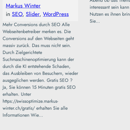
Abend ob das Thema
Markus Winter
interessant sein kan
in
SEO
, 
Slider
, 
WordPress
Nutzen es ihnen bri
Sie…
Mehr Conversions durch SEO Alle
Webseitenbetreiber merken es. Die
Conversions auf den Webseiten geht
massiv zurück. Das muss nicht sein.
Durch Zielgerichtete
Suchmaschinenoptimierung kann der
durch die KI entstehende Schaden,
das Ausbleiben von Besuchern, wieder
ausgeglichen werden. Gratis SEO ?
Ja, Sie können 15 Minuten gratis SEO
erhalten. Unter
https://swissoptimize.markus-
ESSEN & TRINKEN
GROTTO
winter.ch/gratis/ erhalten Sie alle
Informationen Wie…
Grotto Pescatori –
Giornico