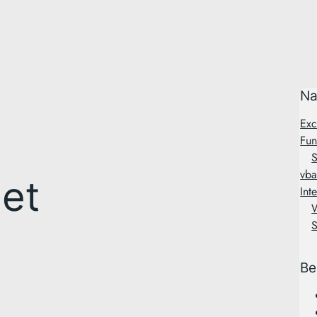
Na
Exc
Fun
S
vba
net
Int
Be