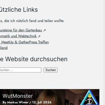
ützliche Links
ks, die ich nützlich fand und teilen wollte.
ursteine für den Gartenbau
ormatik und Webtechnik
MeetUp & GatherPress Treffen
iland
ie Website durchsuchen
S
Suchen
u
GESUNDHEIT
SLIDER
h
WutMonster
e
By Markus Winter
/ 12. Juli 2026
n