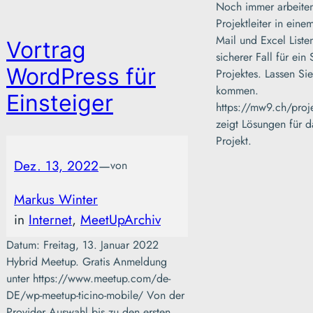
Noch immer arbeiten
Projektleiter in eine
Mail und Excel Listen
Vortrag
sicherer Fall für ein
WordPress für
Projektes. Lassen Sie
kommen.
Einsteiger
https://mw9.ch/pro
zeigt Lösungen für d
Projekt.
Dez. 13, 2022
—
von
Markus Winter
in
Internet
, 
MeetUpArchiv
Datum: Freitag, 13. Januar 2022
Hybrid Meetup. Gratis Anmeldung
unter https://www.meetup.com/de-
DE/wp-meetup-ticino-mobile/ Von der
Provider Auswahl bis zu den ersten