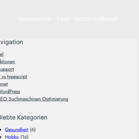
Home
Internet
Excel
Access
vba
Kontakt
vigation
el
ktionen
upport
 vs typescript
ernet
WordPress
SEO Suchmaschinen Optimierung
liebte Kategorien
Gesundheit
(6)
Hobby
(16)