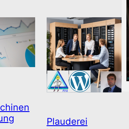
Webseitenbetreiber
merken es. Die
Conversions auf den
Webseiten geht massiv
zurück. Das muss nicht
sein….
Read More
chinen
ung
Plauderei