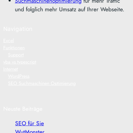
Suchmaschinenoptimierung
für mehr Traffic
und folglich mehr Umsatz auf Ihrer Webseite.
Navigation
Excel
Funktionen
Support
vba vs typescript
Internet
WordPress
SEO Suchmaschinen Optimierung
Neuste Beiträge
SEO für Sie
WutMonster