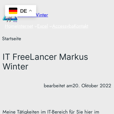
Zum
DE
Inhalt
Markus Winter
springen
Home
Internet
Excel
Access
vba
Kontakt
Startseite
IT FreeLancer Markus
Winter
bearbeitet am
20. Oktober 2022
Meine Tätigkeiten im IT-Bereich für Sie hier im