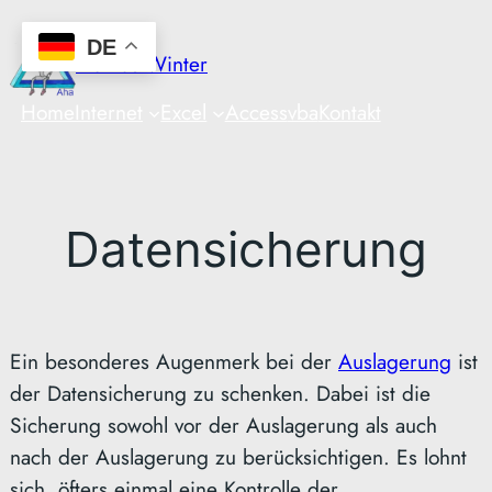
Zum
DE
Inhalt
Markus Winter
springen
Home
Internet
Excel
Access
vba
Kontakt
Datensicherung
Ein besonderes Augenmerk bei der
Auslagerung
ist
der Datensicherung zu schenken. Dabei ist die
Sicherung sowohl vor der Auslagerung als auch
nach der Auslagerung zu berücksichtigen. Es lohnt
sich, öfters einmal eine Kontrolle der