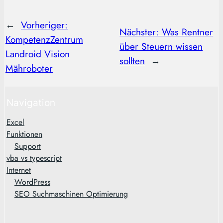
←
Vorheriger:
Nächster:
Was Rentner
KompetenzZentrum
über Steuern wissen
Landroid Vision
sollten
→
Mähroboter
Navigation
Excel
Funktionen
Support
vba vs typescript
Internet
WordPress
SEO Suchmaschinen Optimierung