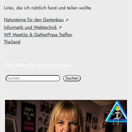
Links, die ich nützlich fand und teilen wollte.
Natursteine für den Gartenbau
Informatik und Webtechnik
WP MeetUp & GatherPress Treffen
Thailand
Die Website durchsuchen
S
Suchen
u
c
h
e
n