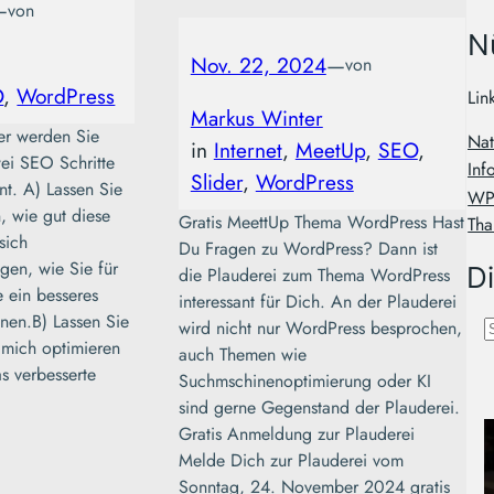
—
von
N
Nov. 22, 2024
—
von
O
, 
WordPress
Lin
Markus Winter
er werden Sie
Nat
in
Internet
, 
MeetUp
, 
SEO
, 
ei SEO Schritte
Inf
Slider
, 
WordPress
ant. A) Lassen Sie
WP 
, wie gut diese
Gratis MeettUp Thema WordPress Hast
Tha
sich
Du Fragen zu WordPress? Dann ist
gen, wie Sie für
D
die Plauderei zum Thema WordPress
 ein besseres
interessant für Dich. An der Plauderei
nen.B) Lassen Sie
wird nicht nur WordPress besprochen,
SEO
SLIDER
WORDPRESS
 mich optimieren
auch Themen wie
s verbesserte
Suchmschinenoptimierung oder KI
SEO für Sie
c
sind gerne Gegenstand der Plauderei.
By Markus Winter
/ 22. Juli 2026
Gratis Anmeldung zur Plauderei
Mehr Conversions durch
Melde Dich zur Plauderei vom
SEO Alle
Sonntag, 24. November 2024 gratis