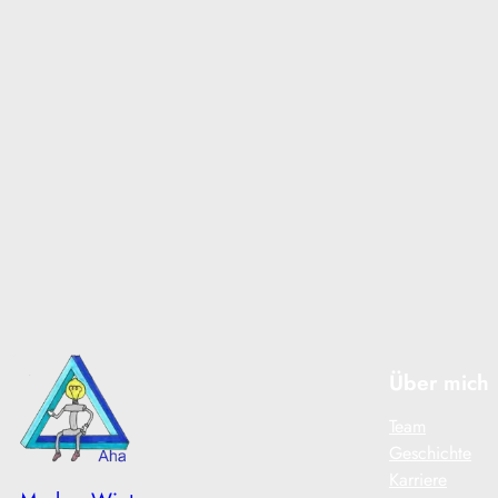
By Markus Winter
/ 13. April 2026
am Fluss Ticino gelegenes
Grotto Ein kleiner Strand
am Fluss Ticino verleitet
zum Baden und danach zu
einem guten Apéro…
Read More
Über mich
Team
Geschichte
Karriere