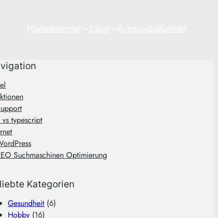
Home
Internet
Excel
Access
vba
Kontakt
vigation
el
ktionen
upport
 vs typescript
ernet
WordPress
SEO Suchmaschinen Optimierung
liebte Kategorien
Gesundheit
(6)
Hobby
(16)