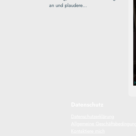
an und plaudere…
Webseitenbetreiber
merken es. Die
Conversions auf den
Webseiten geht massiv
zurück. Das muss nicht
sein….
Read More
Datenschutz
Datenschutzerklärung
Allgemeine Geschäftsbedingun
Kontaktiere mich