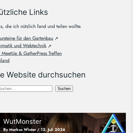
ützliche Links
ks, die ich nützlich fand und teilen wollte.
ursteine für den Gartenbau
ormatik und Webtechnik
MeetUp & GatherPress Treffen
iland
ie Website durchsuchen
S
Suchen
u
GESUNDHEIT
SLIDER
h
WutMonster
e
By Markus Winter
/ 12. Juli 2026
n