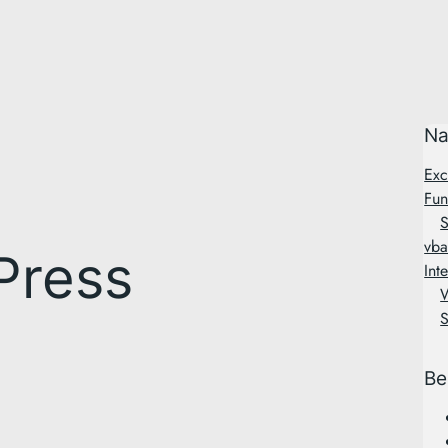
Na
Exc
Fun
S
vba
Press
Int
Be