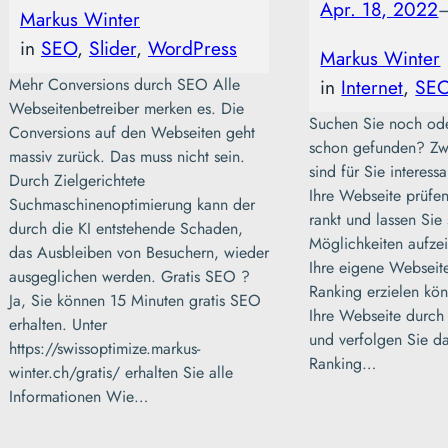
Apr. 18, 2022
Markus Winter
in
SEO
, 
Slider
, 
WordPress
Markus Winter
in
Internet
, 
SE
Mehr Conversions durch SEO Alle
Webseitenbetreiber merken es. Die
Suchen Sie noch od
Conversions auf den Webseiten geht
schon gefunden? Zw
massiv zurück. Das muss nicht sein.
sind für Sie interess
Durch Zielgerichtete
Ihre Webseite prüfen
Suchmaschinenoptimierung kann der
rankt und lassen Sie 
durch die KI entstehende Schaden,
Möglichkeiten aufzei
das Ausbleiben von Besuchern, wieder
Ihre eigene Webseite
ausgeglichen werden. Gratis SEO ?
Ranking erzielen kön
Ja, Sie können 15 Minuten gratis SEO
Ihre Webseite durch
erhalten. Unter
und verfolgen Sie da
https://swissoptimize.markus-
Ranking…
ESSEN & TRINKEN
GROTTO
winter.ch/gratis/ erhalten Sie alle
Informationen Wie…
Grotto Pescatori –
Giornico