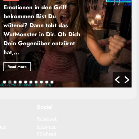
Emotionen in den Griff
bekommen Bist Du
wütend? Dann tobt das
WutMonster in Dir. Ob Dich
Dein Gegenüber entzürnt
hat,…
Read More
Social
Facebook
gen
Instagram
RSS-Feed