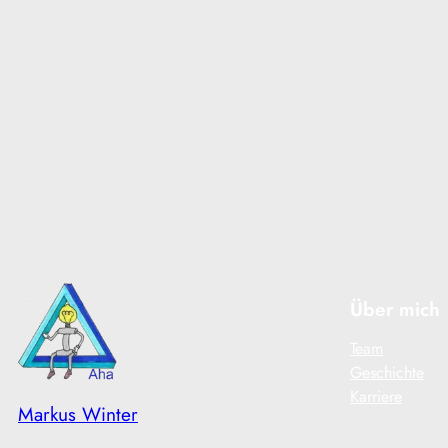
kleiner Strand am Fluss
Ticino verleitet zum
Baden und danach zu
einem guten Apéro…
Read More
Über mich
Team
Geschichte
Karriere
Markus Winter