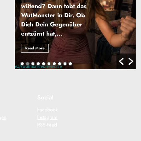
wütend? Dann tobt das
WutMonster in Dir. Ob
Dich Dein Gegenüber
entzürnt hat,…
Read More
Social
Facebook
gen
Instagram
RSS-Feed