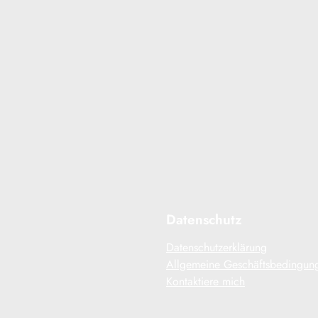
Conversions auf den
Webseiten geht massiv
zurück. Das muss nicht
sein….
Read More
Datenschutz
Datenschutzerklärung
Allgemeine Geschäftsbedingun
Kontaktiere mich