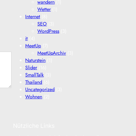
wandern
(1)
Wetter
(1)
Internet
(8)
SEO
(3)
WordPress
(3)
it
(4)
MeetUp
(7)
MeetUpArchiv
(3)
Naturstein
(1)
Slider
(16)
SmallTalk
(3)
Thailand
(6)
Uncategorized
(3)
Wohnen
(2)
Nützliche Links