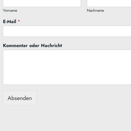
Vorname
Nachname
N
E-Mail
*
a
c
h
r
Kommentar oder Nachricht
i
c
h
t
o
d
e
r
E
Absenden
-
M
a
i
l