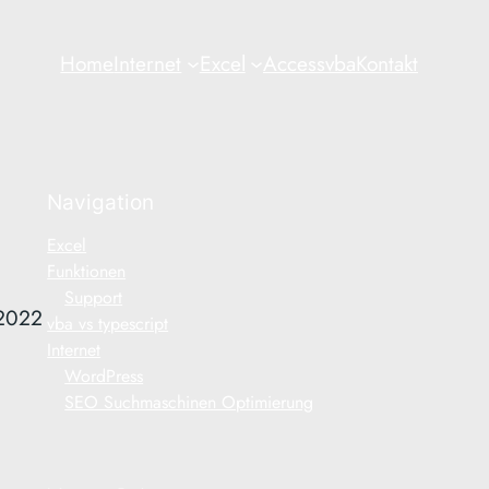
Home
Internet
Excel
Access
vba
Kontakt
Navigation
Excel
Funktionen
Support
 2022
vba vs typescript
Internet
WordPress
SEO Suchmaschinen Optimierung