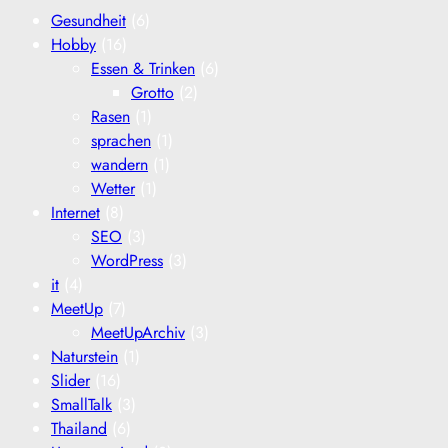
Gesundheit
(6)
Hobby
(16)
Essen & Trinken
(6)
Grotto
(2)
Rasen
(1)
sprachen
(1)
wandern
(1)
Wetter
(1)
Internet
(8)
SEO
(3)
WordPress
(3)
it
(4)
MeetUp
(7)
MeetUpArchiv
(3)
Naturstein
(1)
Slider
(16)
SmallTalk
(3)
Thailand
(6)