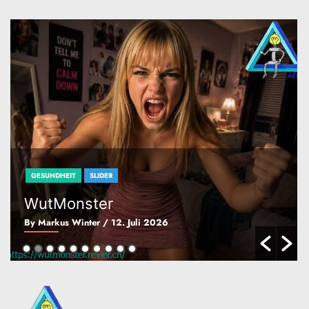
c
h
e
n
GESUNDHEIT
SLIDER
WutMonster
By Markus Winter
/ 12. Juli 2026