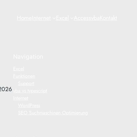
Home
Internet
Excel
Access
vba
Kontakt
Navigation
Excel
Funktionen
Support
 2026
vba vs typescript
Internet
WordPress
SEO Suchmaschinen Optimierung