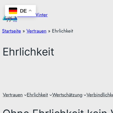
Zum
DE
Inhalt
Markus Winter
springen
Startseite
»
Vertrauen
»
Ehrlichkeit
Ehrlichkeit
Vertrauen
Ehrlichkeit
Wertschätzung
Verbindlichke