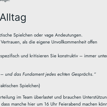
Alltag
tische Spielchen oder vage Andeutungen.
r Vertrauen, als die eigene Unvollkommenheit offen
pezifisch und kritisieren Sie konstruktiv – immer unte
SEO
SLIDER
WORDPRESS
SEO für Sie
eit – und das Fundament jedes echten Gesprächs.“
By Markus Winter
/ 22. Juli 2026
Mehr Conversions
taktischen Spielchen)
durch SEO Alle
rteilung im Team überlastet und brauchen Unterstützun
Webseitenbetreiber
 dass manche hier um 16 Uhr Feierabend machen kön
merken es. Die