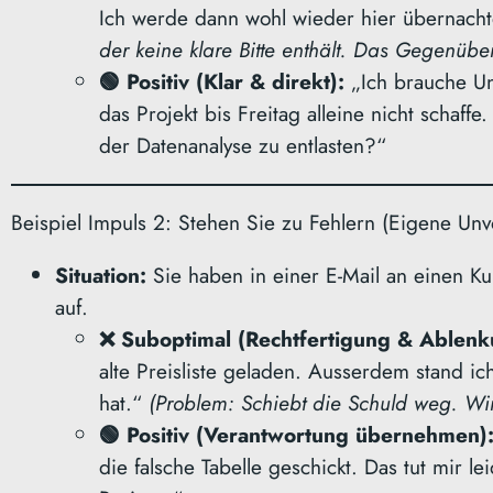
Ich werde dann wohl wieder hier übernachte
kleiner Strand am Fluss
der keine klare Bitte enthält. Das Gegenübe
Ticino verleitet zum
🟢 Positiv (Klar & direkt):
„Ich brauche Unt
Baden und danach zu
das Projekt bis Freitag alleine nicht schaf
einem guten Apéro…
der Datenanalyse zu entlasten?“
Read More
Beispiel Impuls 2: Stehen Sie zu Fehlern (Eigene Un
Situation:
Sie haben in einer E-Mail an einen Ku
auf.
❌ Suboptimal (Rechtfertigung & Ablenk
alte Preisliste geladen. Ausserdem stand ic
hat.“
(Problem: Schiebt die Schuld weg. Wir
🟢 Positiv (Verantwortung übernehmen)
die falsche Tabelle geschickt. Das tut mir le