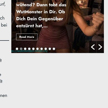
urf,
wütend? Dann tobt das
WutMonster in Dir. Ob
ich
Dich Dein Gegenüber
 bei
entzürnt hat,…
Read More
t
e
lt
hnen