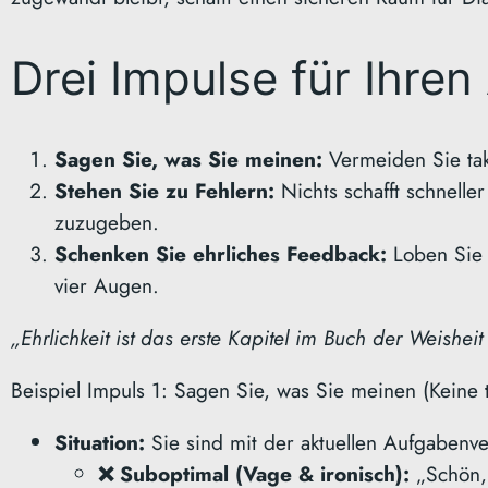
Drei Impulse für Ihren 
Sagen Sie, was Sie meinen:
Vermeiden Sie tak
Stehen Sie zu Fehlern:
Nichts schafft schnelle
zuzugeben.
Schenken Sie ehrliches Feedback:
Loben Sie s
ESSEN & TRINKEN
GROTTO
vier Augen.
Grotto Pescatori –
„Ehrlichkeit ist das erste Kapitel im Buch der Weish
Giornico
Beispiel Impuls 1: Sagen Sie, was Sie meinen (Keine 
By Markus Winter
/ 13. April
2026
Situation:
Sie sind mit der aktuellen Aufgabenve
am Fluss Ticino
❌ Suboptimal (Vage & ironisch):
„Schön,
gelegenes Grotto Ein