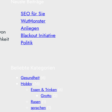
Neuste Beiträge
SEO für Sie
WutMonster
Anliegen
von
Blackout Initiative
hkeit
Politik
Beliebte Kategorien
Gesundheit
(6)
Hobby
(16)
Essen & Trinken
(6)
Grotto
(2)
Rasen
(1)
sprachen
(1)