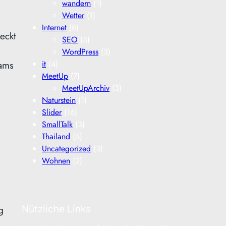
wandern
(1)
Wetter
(1)
Internet
(8)
eckt
SEO
(3)
WordPress
(3)
ams
it
(4)
MeetUp
(7)
MeetUpArchiv
(3)
Naturstein
(1)
Slider
(16)
SmallTalk
(3)
Thailand
(6)
Uncategorized
(3)
Wohnen
(2)
g
Nützliche Links