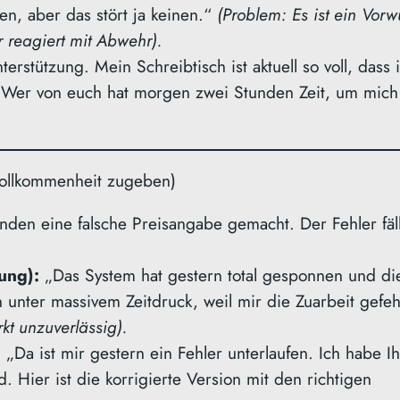
n, aber das stört ja keinen.“
(Problem: Es ist ein Vorw
Conversions auf den
r reagiert mit Abwehr).
Webseiten geht massiv
erstützung. Mein Schreibtisch ist aktuell so voll, dass 
zurück. Das muss nicht
fe. Wer von euch hat morgen zwei Stunden Zeit, um mich
sein….
Read More
vollkommenheit zugeben)
nden eine falsche Preisangabe gemacht. Der Fehler fäll
ung):
„Das System hat gestern total gesponnen und di
h unter massivem Zeitdruck, weil mir die Zuarbeit gefeh
kt unzuverlässig).
:
„Da ist mir gestern ein Fehler unterlaufen. Ich habe I
id. Hier ist die korrigierte Version mit den richtigen