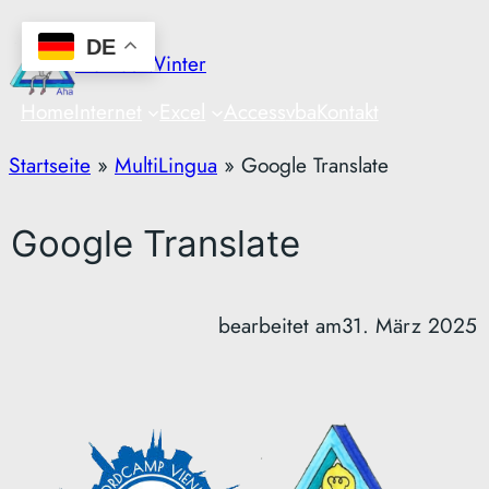
Zum
DE
Inhalt
Markus Winter
springen
Home
Internet
Excel
Access
vba
Kontakt
Startseite
»
MultiLingua
»
Google Translate
Google Translate
bearbeitet am
31. März 2025