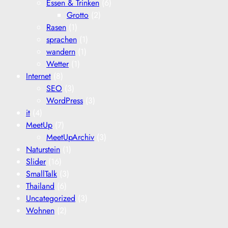
Essen & Trinken
(6)
Grotto
(2)
Rasen
(1)
sprachen
(1)
wandern
(1)
Wetter
(1)
Internet
(8)
SEO
(3)
WordPress
(3)
it
(4)
MeetUp
(7)
MeetUpArchiv
(3)
Naturstein
(1)
Slider
(16)
SmallTalk
(3)
Thailand
(6)
Uncategorized
(3)
Wohnen
(2)