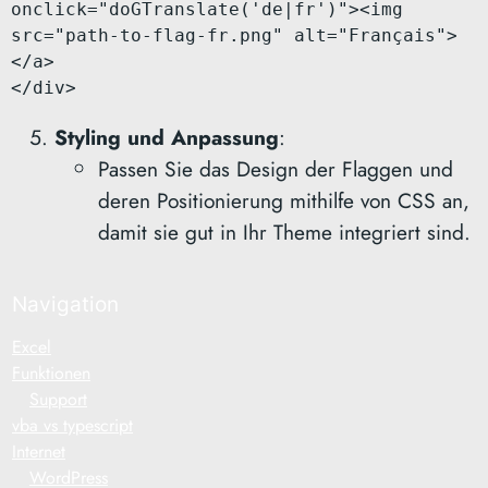
onclick="doGTranslate('de|fr')"><img 
src="path-to-flag-fr.png" alt="Français">
</a>

Styling und Anpassung
:
Passen Sie das Design der Flaggen und
deren Positionierung mithilfe von CSS an,
damit sie gut in Ihr Theme integriert sind.
Navigation
Excel
Funktionen
Support
vba vs typescript
Internet
WordPress