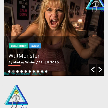
n
GESUNDHEIT
SLIDER
WutMonster
By Markus Winter
/ 12. Juli 2026