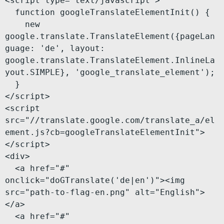
<script type="text/javascript">

  function googleTranslateElementInit() {

    new 
google.translate.TranslateElement({pageLan
guage: 'de', layout: 
google.translate.TranslateElement.InlineLa
yout.SIMPLE}, 'google_translate_element');

  }

</script>

<script 
src="//translate.google.com/translate_a/el
ement.js?cb=googleTranslateElementInit">
</script>

<div>

  <a href="#" 
onclick="doGTranslate('de|en')"><img 
src="path-to-flag-en.png" alt="English">
</a>

  <a href="#" 