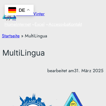
Zum
DE
Inhalt
Markus Winter
springen
Home
Internet
Excel
Access
vba
Kontakt
Startseite
»
MultiLingua
MultiLingua
bearbeitet am
31. März 2025