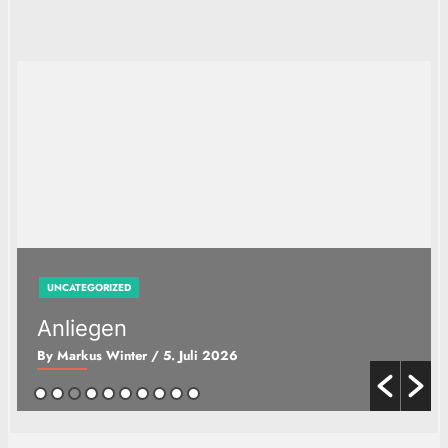
u
c
h
e
n
UNCATEGORIZED
Anliegen
By Markus Winter
/ 5. Juli 2026