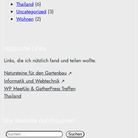
Thailand
(6)
Uncategorized
(3)
Wohnen
(2)
Nützliche Links
Links, die ich nützlich fand und teilen wollte.
Natursteine für den Gartenbau
Informatik und Webtechnik
WP MeetUp & GatherPress Treffen
Thailand
Die Website durchsuchen
S
Suchen