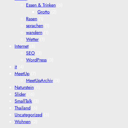
Essen & Trinken
(6)
Grotto
(2)
Rasen
(1)
sprachen
(1)
wandern
(1)
Wetter
(1)
Internet
(8)
SEO
(3)
WordPress
(3)
it
(4)
MeetUp
(7)
MeetUpArchiv
(3)
Naturstein
(1)
Slider
(16)
SmallTalk
(3)
Thailand
(6)
Uncategorized
(3)
Wohnen
(2)