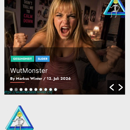
n
GESUNDHEIT
SLIDER
WutMonster
By Markus Winter
/ 12. Juli 2026