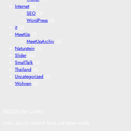
Internet
(8)
SEO
(3)
WordPress
(3)
it
(4)
MeetUp
(7)
MeetUpArchiv
(3)
Naturstein
(1)
Slider
(16)
SmallTalk
(3)
Thailand
(6)
Uncategorized
(3)
Wohnen
(2)
Nützliche Links
Links, die ich nützlich fand und teilen wollte.