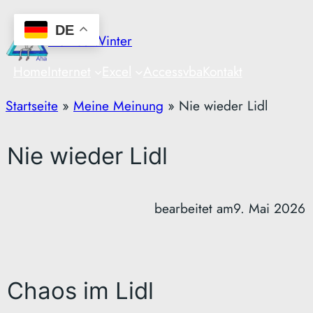
Zum
DE
Inhalt
Markus Winter
springen
Home
Internet
Excel
Access
vba
Kontakt
Startseite
»
Meine Meinung
»
Nie wieder Lidl
Nie wieder Lidl
bearbeitet am
9. Mai 2026
Chaos im Lidl