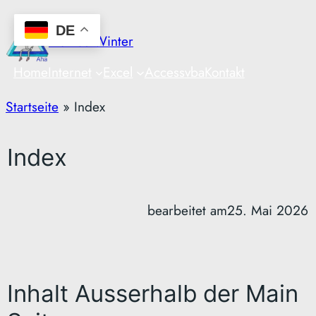
Zum
DE
Inhalt
Markus Winter
springen
Home
Internet
Excel
Access
vba
Kontakt
Startseite
»
Index
Index
bearbeitet am
25. Mai 2026
Inhalt Ausserhalb der Main