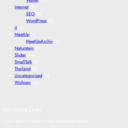
Wetter
(1)
Internet
(8)
SEO
(3)
WordPress
(3)
it
(4)
MeetUp
(7)
MeetUpArchiv
(3)
Naturstein
(1)
Slider
(16)
SmallTalk
(3)
Thailand
(6)
Uncategorized
(3)
Wohnen
(2)
Nützliche Links
Links, die ich nützlich fand und teilen wollte.