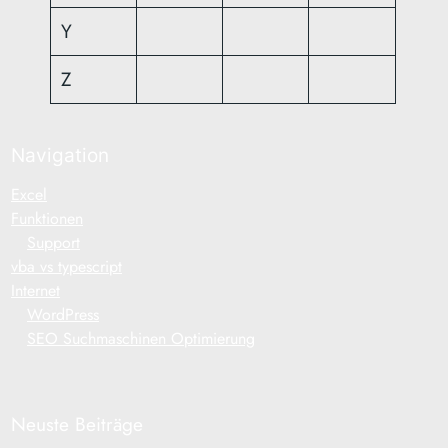
Y
Z
Navigation
Excel
Funktionen
Support
vba vs typescript
Internet
WordPress
SEO Suchmaschinen Optimierung
Neuste Beiträge