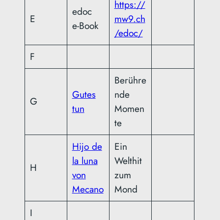
https://
edoc
E
mw9.ch
e-Book
/edoc/
F
Berühre
Gutes
nde
G
tun
Momen
te
Hijo de
Ein
la luna
Welthit
H
von
zum
Mecano
Mond
I