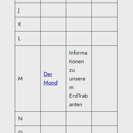
J
K
L
Informa
tionen
zu
Der
M
unsere
Mond
m
ErdTrab
anten
N
O