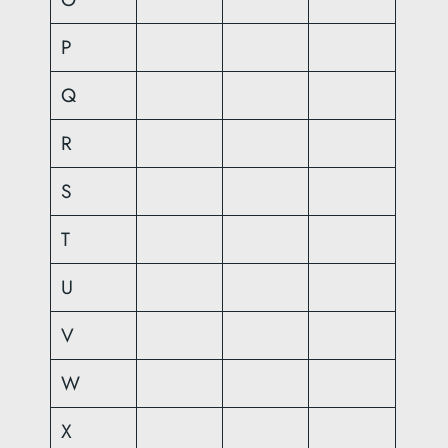
P
Q
R
S
T
U
V
W
X