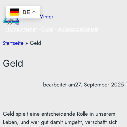
Zum
DE
Inhalt
Markus Winter
springen
Home
Internet
Excel
Access
vba
Kontakt
Startseite
»
Geld
Geld
bearbeitet am
27. September 2025
Geld spielt eine entscheidende Rolle in unserem
Leben, und wer gut damit umgeht, verschafft sich