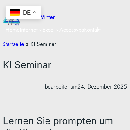
Zum
DE
Inhalt
Markus Winter
springen
Home
Internet
Excel
Access
vba
Kontakt
Startseite
»
KI Seminar
KI Seminar
bearbeitet am
24. Dezember 2025
Lernen Sie prompten um