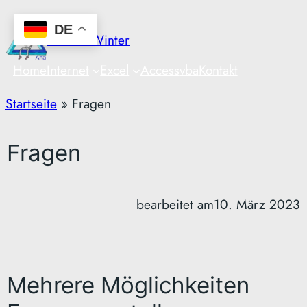
Zum
DE
Inhalt
Markus Winter
springen
Home
Internet
Excel
Access
vba
Kontakt
Startseite
»
Fragen
Fragen
bearbeitet am
10. März 2023
Mehrere Möglichkeiten