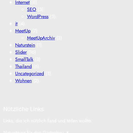
Internet
(8)
SEO
(3)
WordPress
(3)
it
(4)
MeetUp
(7)
MeetUpArchiv
(3)
Naturstein
(1)
Slider
(16)
SmallTalk
(3)
Thailand
(6)
Uncategorized
(3)
Wohnen
(2)
Nützliche Links
Links, die ich nützlich fand und teilen wollte.
Natursteine für den Gartenbau