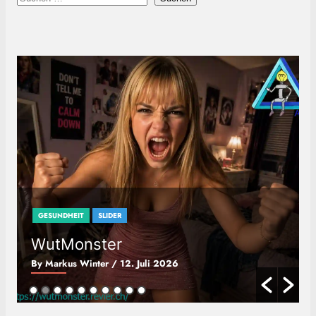
u
c
h
e
n
GESUNDHEIT
SLIDER
WutMonster
By Markus Winter
/ 12. Juli 2026