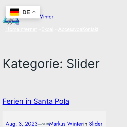
Zum
DE
Inhalt
Markus Winter
springen
Home
Internet
Excel
Access
vba
Kontakt
Kategorie:
Slider
Ferien in Santa Pola
Aug. 3, 2023
—
Markus Winter
in
Slider
von