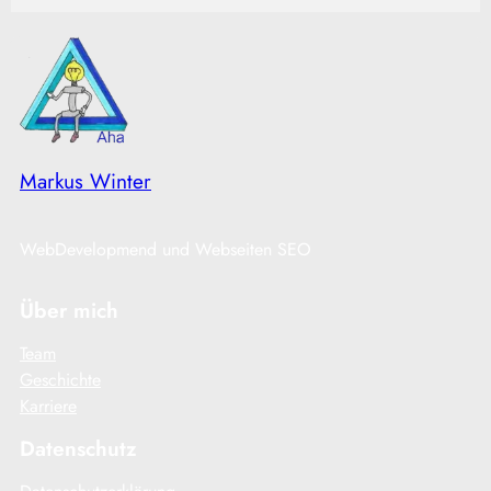
Markus Winter
WebDevelopmend und Webseiten SEO
Über mich
Team
Geschichte
Karriere
Datenschutz