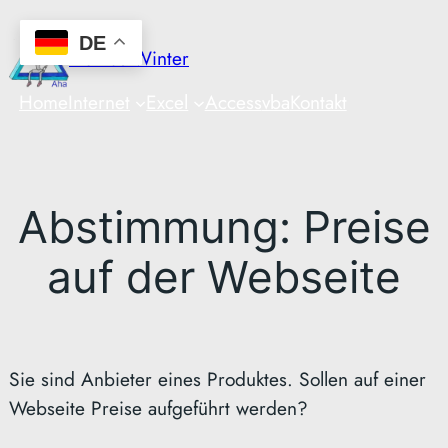
Zum
DE
Inhalt
Markus Winter
springen
Home
Internet
Excel
Access
vba
Kontakt
Abstimmung: Preise
auf der Webseite
Sie sind Anbieter eines Produktes. Sollen auf einer
Webseite Preise aufgeführt werden?